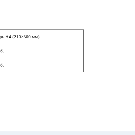
рь А4 (210×300 мм)
б.
б.