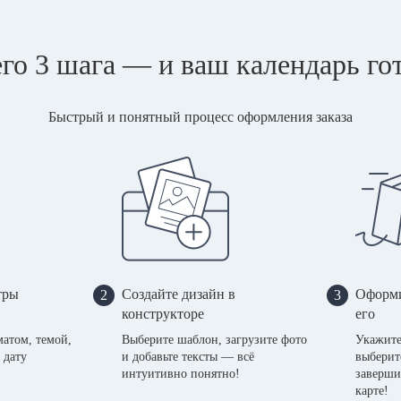
го 3 шага — и ваш календарь го
Быстрый и понятный процесс оформления заказа
тры
Создайте дизайн в
Оформи
2
3
конструкторе
его
матом, темой,
Выберите шаблон, загрузите фото
Укажите
 дату
и добавьте тексты — всё
выберит
интуитивно понятно!
заверши
карте!