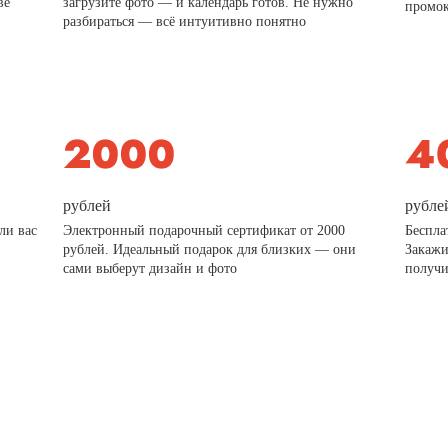
ве
загрузите фото — и календарь готов. Не нужно
промо
разбираться — всё интуитивно понятно
рублей
рубле
ли вас
Электронный подарочный сертификат от 2000
Беспла
рублей. Идеальный подарок для близких — они
Закажи
сами выберут дизайн и фото
получи