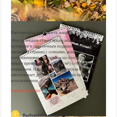
Рассчитайте стоимость вашего календаря
Этот календарь станет ярким акцентом в вашем
интерьере и практичным подарком на все случаи
жизни! 13 страниц с сочными, живыми
изображениями напечатаны на плотной мелованной
бумаге премиум-класса (250 г/м²) с глянцевым
покрытием. Надёжная металлическая пружина
обеспечивает долговечность и удобство
использования.
Характеристики
1
Выберите размер