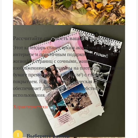
Рассчитайте стоимость вашего календаря
Этот календарь станет ярким акцентом в вашем
интерьере и практичным подарком на все случаи
жизни! 13 страниц с сочными, живыми
изображениями напечатаны на плотной мелованной
бумаге премиум-класса (250 г/м²) с глянцевым
покрытием. Надёжная металлическая пружина
обеспечивает долговечность и удобство
использования.
Характеристики
1
Выберите размер