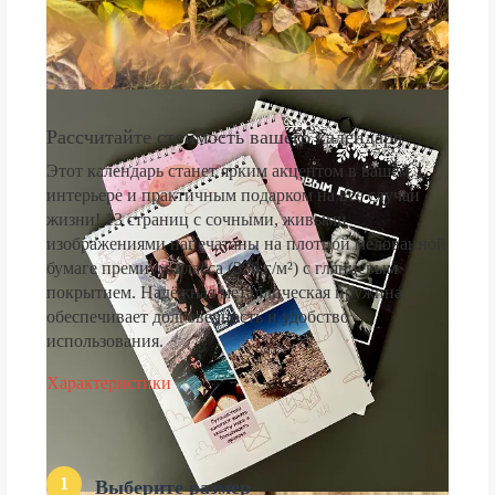
Рассчитайте стоимость вашего календаря
Этот календарь станет ярким акцентом в вашем
интерьере и практичным подарком на все случаи
жизни! 13 страниц с сочными, живыми
изображениями напечатаны на плотной мелованной
бумаге премиум-класса (250 г/м²) с глянцевым
покрытием. Надёжная металлическая пружина
обеспечивает долговечность и удобство
использования.
Характеристики
1
Выберите размер