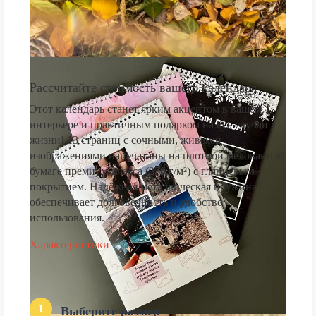
Рассчитайте стоимость вашего календаря
Этот календарь станет ярким акцентом в вашем
интерьере и практичным подарком на все случаи
жизни! 13 страниц с сочными, живыми
изображениями напечатаны на плотной мелованной
бумаге премиум-класса (250 г/м²) с глянцевым
покрытием. Надёжная металлическая пружина
обеспечивает долговечность и удобство
использования.
Характеристики
1
Выберите размер