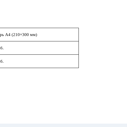
рь А4 (210×300 мм)
б.
б.