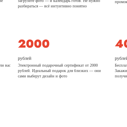
ве
загрузите фото — и календарь готов. Не нужно
промо
разбираться — всё интуитивно понятно
рублей
рубле
ли вас
Электронный подарочный сертификат от 2000
Беспла
рублей. Идеальный подарок для близких — они
Закажи
сами выберут дизайн и фото
получи