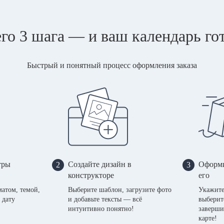
го 3 шага — и ваш календарь го
Быстрый и понятный процесс оформления заказа
тры
Создайте дизайн в
Оформи
2
3
конструкторе
его
матом, темой,
Выберите шаблон, загрузите фото
Укажите
 дату
и добавьте тексты — всё
выберит
интуитивно понятно!
заверши
карте!