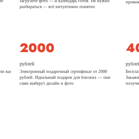
ве
загрузите фото — и календарь готов. Не нужно
промо
разбираться — всё интуитивно понятно
рублей
рубле
ли вас
Электронный подарочный сертификат от 2000
Беспла
рублей. Идеальный подарок для близких — они
Закажи
сами выберут дизайн и фото
получи