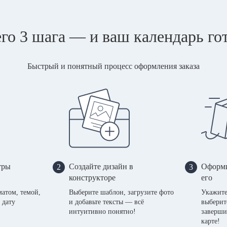
го 3 шага — и ваш календарь го
Быстрый и понятный процесс оформления заказа
тры
Создайте дизайн в
Оформи
2
3
конструкторе
его
матом, темой,
Выберите шаблон, загрузите фото
Укажите
 дату
и добавьте тексты — всё
выберит
интуитивно понятно!
заверши
карте!