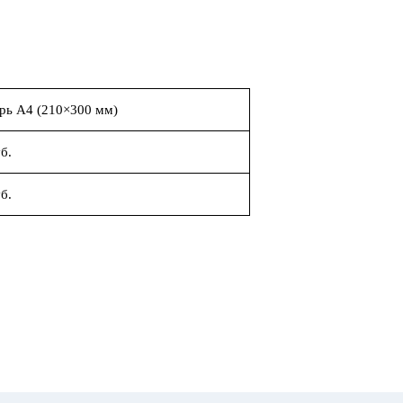
рь А4 (210×300 мм)
б.
б.