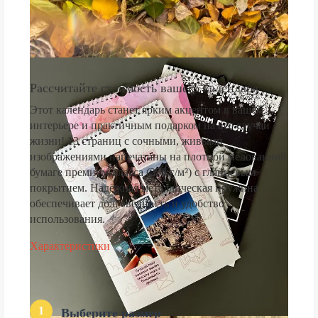
Рассчитайте стоимость вашего календаря
Этот календарь станет ярким акцентом в вашем
интерьере и практичным подарком на все случаи
жизни! 13 страниц с сочными, живыми
изображениями напечатаны на плотной мелованной
бумаге премиум-класса (250 г/м²) с глянцевым
покрытием. Надёжная металлическая пружина
обеспечивает долговечность и удобство
использования.
Характеристики
1
Выберите размер