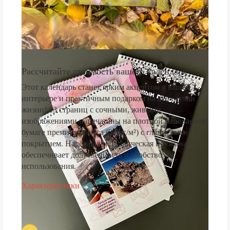
Рассчитайте стоимость вашего календаря
Этот календарь станет ярким акцентом в вашем
интерьере и практичным подарком на все случаи
жизни! 13 страниц с сочными, живыми
изображениями напечатаны на плотной мелованной
бумаге премиум-класса (250 г/м²) с глянцевым
покрытием. Надёжная металлическая пружина
обеспечивает долговечность и удобство
использования.
Характеристики