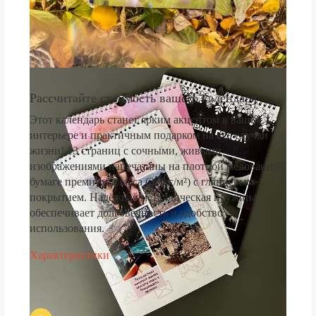
Рассчитайте стоимость вашего календаря
Этот календарь станет ярким акцентом в вашем
интерьере и практичным подарком на все случаи
жизни! 13 страниц с сочными, живыми
изображениями напечатаны на плотной мелованной
бумаге премиум-класса (250 г/м²) с глянцевым
покрытием. Надёжная металлическая пружина
обеспечивает долговечность и удобство
использования.
Характеристики