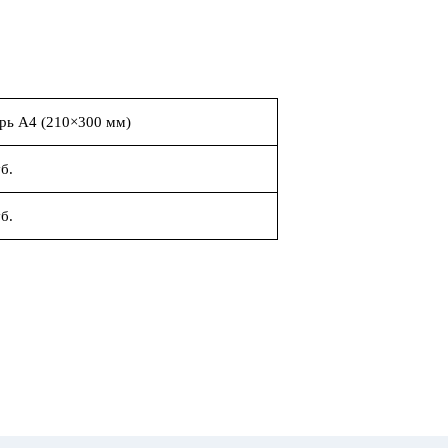
рь А4 (210×300 мм)
б.
б.