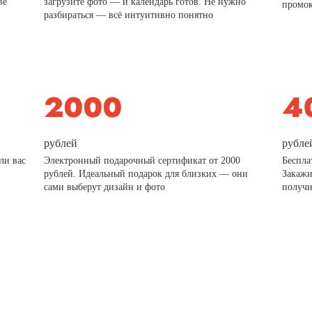
ве
загрузите фото — и календарь готов. Не нужно
промо
разбираться — всё интуитивно понятно
рублей
рубле
ли вас
Электронный подарочный сертификат от 2000
Беспла
рублей. Идеальный подарок для близких — они
Закажи
сами выберут дизайн и фото
получи