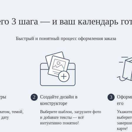
го 3 шага — и ваш календарь го
Быстрый и понятный процесс оформления заказа
тры
Создайте дизайн в
Оформи
2
3
конструкторе
его
матом, темой,
Выберите шаблон, загрузите фото
Укажите
 дату
и добавьте тексты — всё
выберит
интуитивно понятно!
заверши
карте!