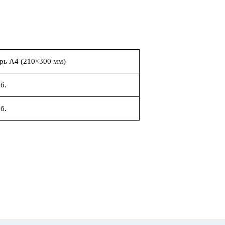
рь А4 (210×300 мм)
б.
б.