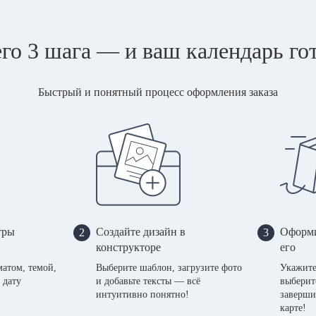
го 3 шага — и ваш календарь го
Быстрый и понятный процесс оформления заказа
тры
Создайте дизайн в
Оформи
2
3
конструкторе
его
матом, темой,
Выберите шаблон, загрузите фото
Укажите
 дату
и добавьте тексты — всё
выберит
интуитивно понятно!
заверши
карте!