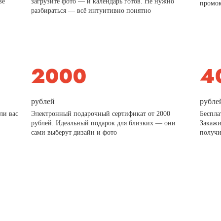
ве
загрузите фото — и календарь готов. Не нужно
промо
разбираться — всё интуитивно понятно
рублей
рубле
ли вас
Электронный подарочный сертификат от 2000
Беспла
рублей. Идеальный подарок для близких — они
Закажи
сами выберут дизайн и фото
получи