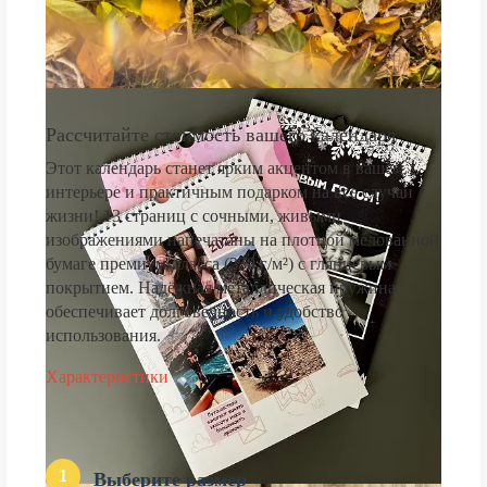
Рассчитайте стоимость вашего календаря
Этот календарь станет ярким акцентом в вашем
интерьере и практичным подарком на все случаи
жизни! 13 страниц с сочными, живыми
изображениями напечатаны на плотной мелованной
бумаге премиум-класса (250 г/м²) с глянцевым
покрытием. Надёжная металлическая пружина
обеспечивает долговечность и удобство
использования.
Характеристики
1
Выберите размер