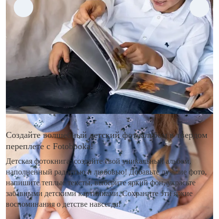
Создайте волшебный детский фотоальбом в твердом
переплете с Fotobooka!
Детская фотокнига: создайте свой уникальный альбом,
наполненный радостью и любовью! Добавьте лучшие фото,
напишите теплые тексты, выберите яркий фон, украсьте
забавными детскими картинками. Сохраните эти яркие
воспоминания о детстве навсегда!