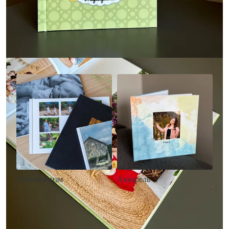
Другие стили фотокниг
Минимализм
Акварель
• Без декора
• Декор в стиле
• Выбор цвета фона
акварельных красок
• Загрузка фото и текста
• Выбор цвета фона
• Загрузка фото и текста