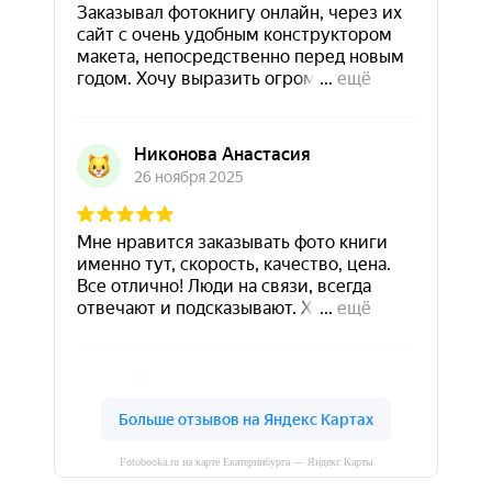
Fotobooka.ru на карте Екатеринбурга — Яндекс Карты