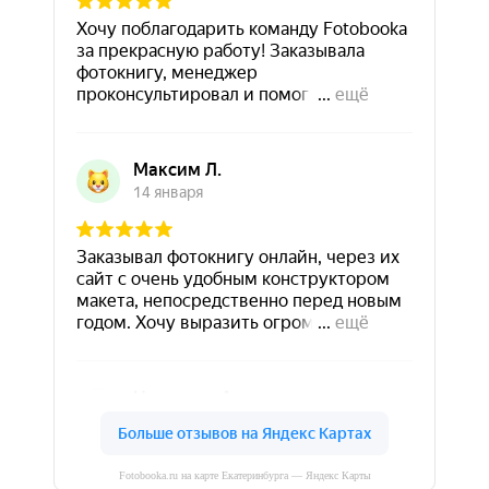
Fotobooka.ru на карте Екатеринбурга — Яндекс Карты