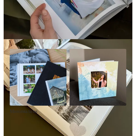
Другие стили фотокниг
Минимализм
Акварель
• Без декора
• Декор в стиле
• Выбор цвета фона
акварельных красок
• Загрузка фото и текста
• Выбор цвета фона