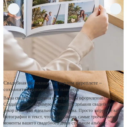
Свадебная фотокнига в твердом переплете –
сохраните воспоминания навсегда
Ваша свадебная история в элегантном оформлении!
Создайте неповторимую фотокнигу, добавив свадебный
декор и выбрав идеальный цвет фона. Просто загрузите ваши
фотографии и текст, чтобы сохранить самые трогательные
моменты вашего свадебного дня в стильном альбоме.