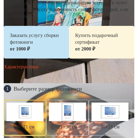
подходит для тех, кто ценит сдержанную эстетику и хочет
подчеркнуть красоту и значимость самих фотографий, а не
их оформление.
Заказать услугу сборки
Купить подарочный
фотокниги
сертификат
от 1000 ₽
от 2000 ₽
Характеристики
Выберите размер фотокниги
1
21×21 см
21×30 см
30×21 см