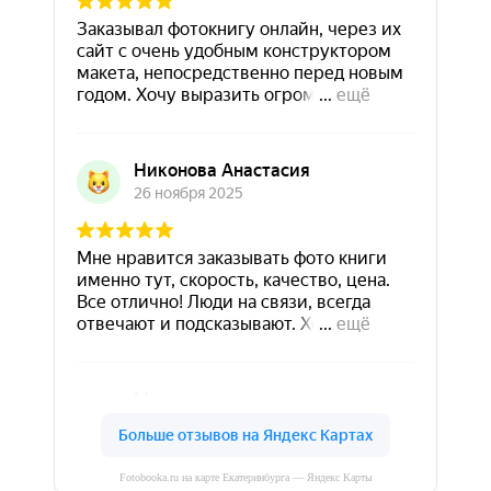
Fotobooka.ru на карте Екатеринбурга — Яндекс Карты