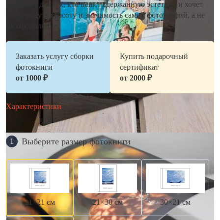
подходит для тех, кто ценит сдержанную эстетику и хочет
подчеркнуть красоту и значимость самих фотографий, а не
их оформление.
Заказать услугу сборки
Купить подарочный
фотокниги
сертификат
от 1000 ₽
от 2000 ₽
Характеристики
Выберите размер фотокниги
1
21×21 см
21×30 см
30×21 см