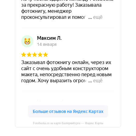
Fotobooka.ru на карте Екатеринбурга — Яндекс Карты