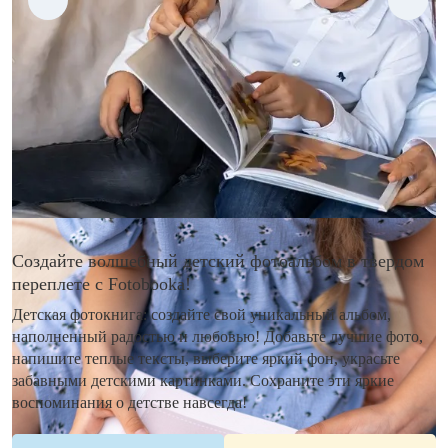
Создайте волшебный детский фотоальбом в твердом
переплете с Fotobooka!
Детская фотокнига: создайте свой уникальный альбом,
наполненный радостью и любовью! Добавьте лучшие фото,
напишите теплые тексты, выберите яркий фон, украсьте
забавными детскими картинками. Сохраните эти яркие
воспоминания о детстве навсегда!