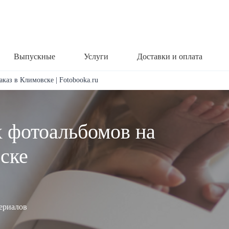
Выпускные
Услуги
Доставки и оплата
аказ в Климовске | Fotobooka.ru
х фотоальбомов на
вске
териалов