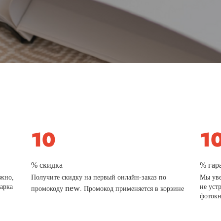
% скидка
% гар
ажно,
Получите скидку на первый онлайн-заказ по
Мы уве
дарка
new
не уст
промокоду
. Промокод применяется в корзине
фотокн