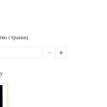
тво страниц
у