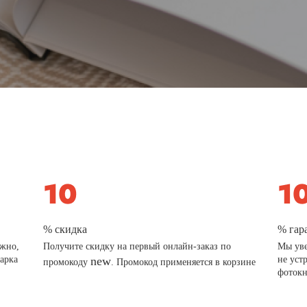
% скидка
% гар
ажно,
Получите скидку на первый онлайн-заказ по
Мы уве
дарка
new
не уст
промокоду
. Промокод применяется в корзине
фотокн