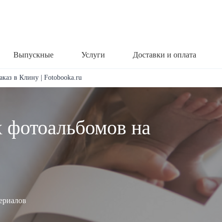
Выпускные
Услуги
Доставки и оплата
каз в Клину | Fotobooka.ru
х фотоальбомов на
териалов