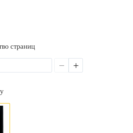
тво страниц
у