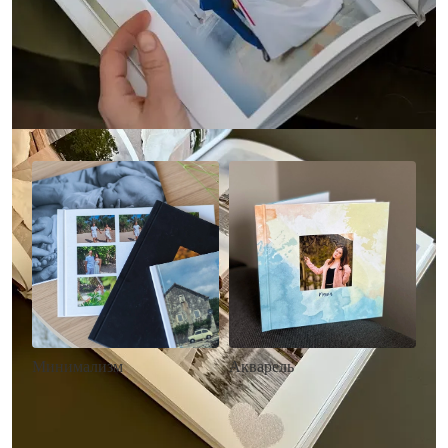
Другие стили фотокниг
Минимализм
Акварель
• Без декора
• Декор в стиле
• Выбор цвета фона
акварельных красок
• Загрузка фото и текста
• Выбор цвета фона