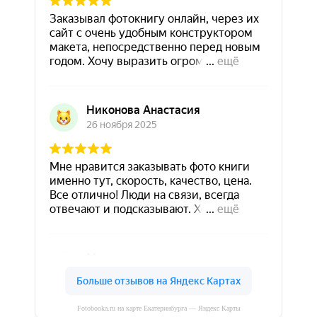
Fotobooka.ru на карте Екатеринбурга — Яндекс Карты