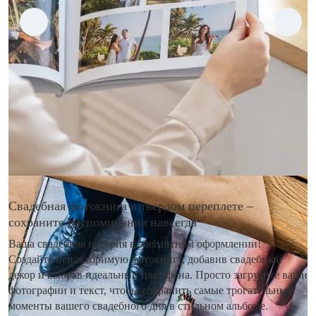
Свадебная фотокнига в твердом переплете –
сохраните воспоминания навсегда
Ваша свадебная история в элегантном оформлении!
Создайте неповторимую фотокнигу, добавив свадебный
декор и выбрав идеальный цвет фона. Просто загрузите ваши
фотографии и текст, чтобы сохранить самые трогательные
моменты вашего свадебного дня в стильном альбоме.