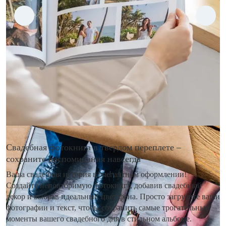
Свадебная фотокнига в твердом переплете –
сохраните воспоминания навсегда
Ваша свадебная история в элегантном оформлении!
Создайте неповторимую фотокнигу, добавив свадебный
декор и выбрав идеальный цвет фона. Просто загрузите ваши
фотографии и текст, чтобы сохранить самые трогательные
моменты вашего свадебного дня в стильном альбоме.