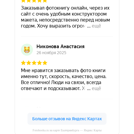
Fotobooka.ru на карте Екатеринбурга — Яндекс Карты