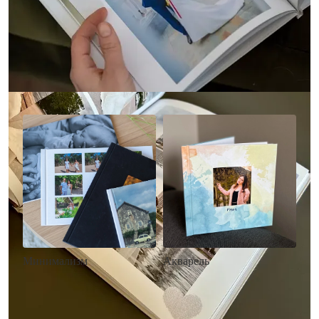
Другие стили фотокниг
Минимализм
Акварель
• Без декора
• Декор в стиле
• Выбор цвета фона
акварельных красок
• Загрузка фото и текста
• Выбор цвета фона