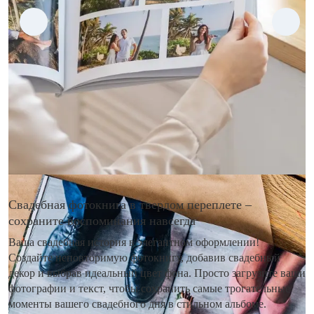
Свадебная фотокнига в твердом переплете –
сохраните воспоминания навсегда
Ваша свадебная история в элегантном оформлении!
Создайте неповторимую фотокнигу, добавив свадебный
декор и выбрав идеальный цвет фона. Просто загрузите ваши
фотографии и текст, чтобы сохранить самые трогательные
моменты вашего свадебного дня в стильном альбоме.