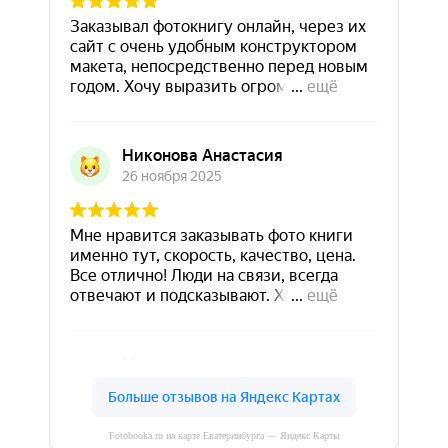
Fotobooka.ru на карте Екатеринбурга — Яндекс Карты