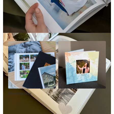
Другие стили фотокниг
Минимализм
Акварель
• Без декора
• Декор в стиле
• Выбор цвета фона
акварельных красок
• Загрузка фото и текста
• Выбор цвета фона