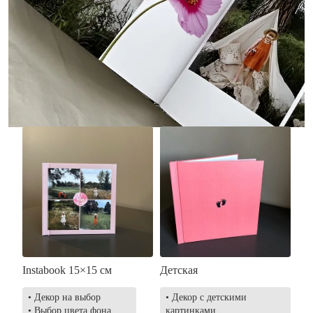
• Без декора
• Декор в стиле
• Выбор цвета фона
акварельных красок
• Загрузка фото и текста
• Выбор цвета фона
• Загрузка фото и текста
Заказать
Заказать
Instabook 15×15 см
Детская
• Декор на выбор
• Декор с детскими
• Выбор цвета фона
картинками