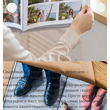
Свадебная фотокнига в твердом переплете –
сохраните воспоминания навсегда
Ваша свадебная история в элегантном оформлении!
Создайте неповторимую фотокнигу, добавив свадебный
декор и выбрав идеальный цвет фона. Просто загрузите ваши
фотографии и текст, чтобы сохранить самые трогательные
моменты вашего свадебного дня в стильном альбоме.