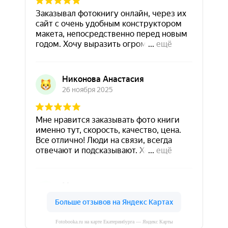
Fotobooka.ru на карте Екатеринбурга — Яндекс Карты