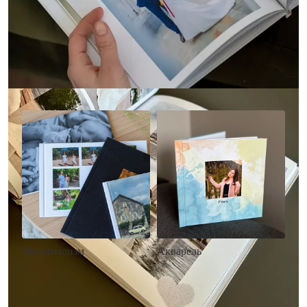
Другие стили фотокниг
Минимализм
Акварель
• Без декора
• Декор в стиле
• Выбор цвета фона
акварельных красок
• Загрузка фото и текста
• Выбор цвета фона