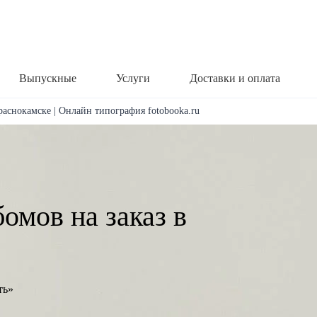
Выпускные
Услуги
Доставки и оплата
раснокамске | Онлайн типография fotobooka.ru
омов на заказ в
ть»