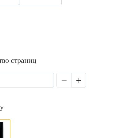
тво страниц
у