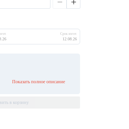
згот.
Срок изгот.
8.26
12.08.26
Показать полное описание
вить в корзину