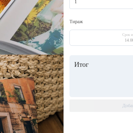
Тираж
Срок и
14.0
Итог
Доба