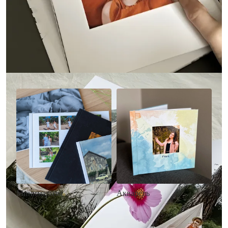
Другие стили фотокниг
Минимализм
Акварель
• Без декора
• Декор в стиле
• Выбор цвета фона
акварельных красок