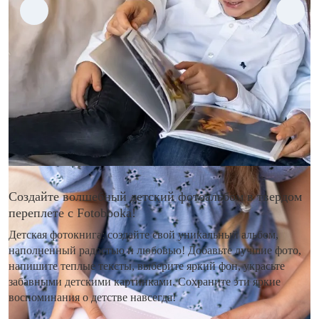
Создайте волшебный детский фотоальбом в твердом
переплете с Fotobooka!
Детская фотокнига: создайте свой уникальный альбом,
наполненный радостью и любовью! Добавьте лучшие фото,
напишите теплые тексты, выберите яркий фон, украсьте
забавными детскими картинками. Сохраните эти яркие
воспоминания о детстве навсегда!