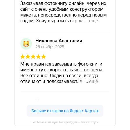
Fotobooka.ru на карте Екатеринбурга — Яндекс Карты