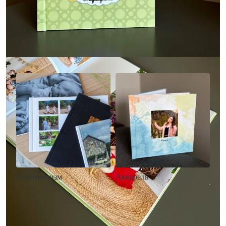
Другие стили фотокниг
Минимализм
Акварель
• Без декора
• Декор в стиле
• Выбор цвета фона
акварельных красок
• Загрузка фото и текста
• Выбор цвета фона
• Загрузка фото и текста