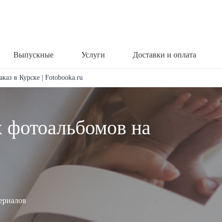
Выпускные
Услуги
Доставки и оплата
каз в Курске | Fotobooka.ru
х фотоальбомов на
териалов