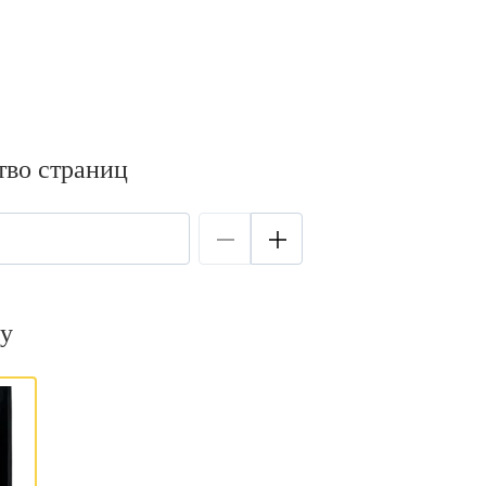
тво страниц
у