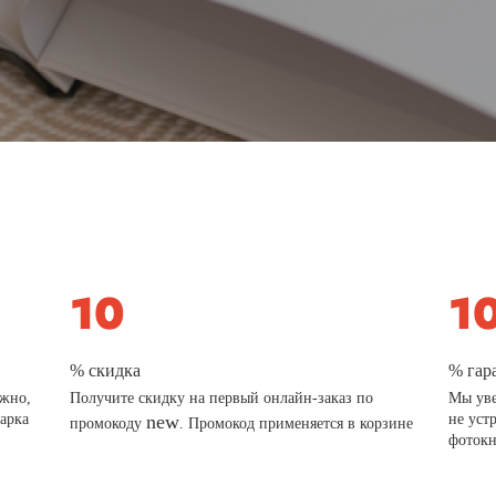
% скидка
% гар
ажно,
Получите скидку на первый онлайн-заказ по
Мы уве
дарка
new
не уст
промокоду
. Промокод применяется в корзине
фотокн