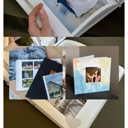
Другие стили фотокниг
Минимализм
Акварель
• Без декора
• Декор в стиле
• Выбор цвета фона
акварельных красок
• Загрузка фото и текста
• Выбор цвета фона