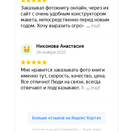
Fotobooka.ru на карте Екатеринбурга — Яндекс Карты