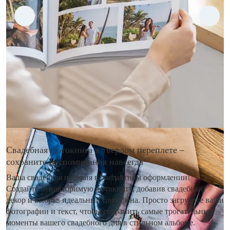
Свадебная фотокнига в твердом переплете –
сохраните воспоминания навсегда
Ваша свадебная история в элегантном оформлении!
Создайте неповторимую фотокнигу, добавив свадебный
декор и выбрав идеальный цвет фона. Просто загрузите ваши
фотографии и текст, чтобы сохранить самые трогательные
моменты вашего свадебного дня в стильном альбоме.