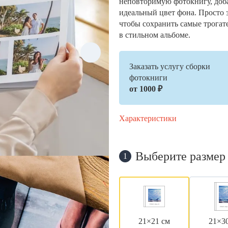
неповторимую фотокнигу, доб
идеальный цвет фона. Просто 
чтобы сохранить самые трогат
в стильном альбоме.
Заказать услугу сборки
фотокниги
от 1000 ₽
Характеристики
Выберите размер
1
21×21 см
21×3