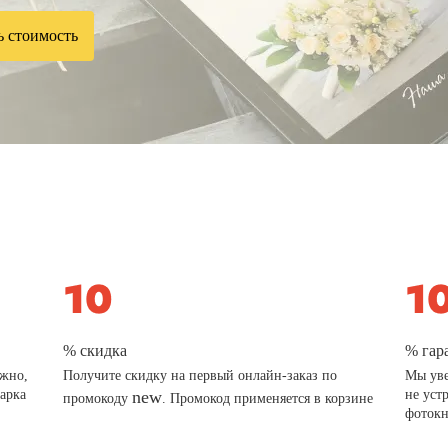
ь стоимость
% скидка
% гар
ажно,
Получите скидку на первый онлайн-заказ по
Мы уве
дарка
new
не уст
промокоду
. Промокод применяется в корзине
фотокн