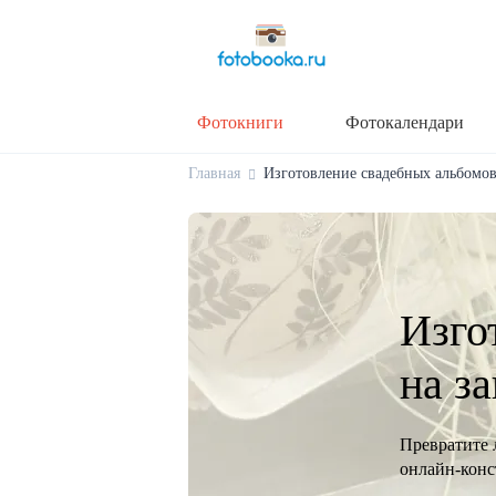
Фотокниги
Фотокалендари
Главная
Изготовление свадебных альбомов 
Изго
на з
Превратите 
онлайн-конст