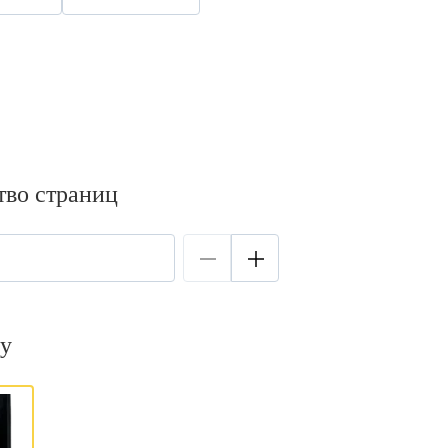
тво страниц
у