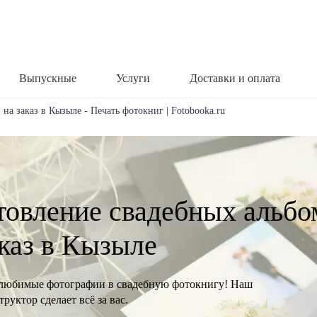
Выпускные
Услуги
Доставки и оплата
на заказ в Кызыле - Печать фотокниг | Fotobooka.ru
товление свадебных альбо
аказ в Кызыле
любимые фотографии в свадебную фотокнигу! Наш
руктор сделает всё за вас.