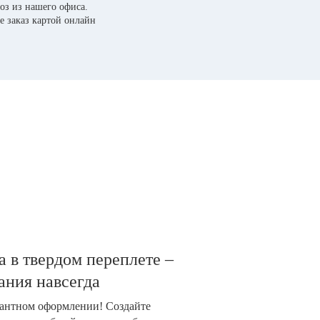
оз из нашего офиса.
е заказ картой онлайн
 в твердом переплете –
ания навсегда
гантном оформлении! Создайте