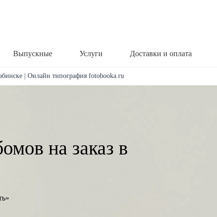
Выпускные
Услуги
Доставки и оплата
абинске | Онлайн типография fotobooka.ru
омов на заказ в
ть»