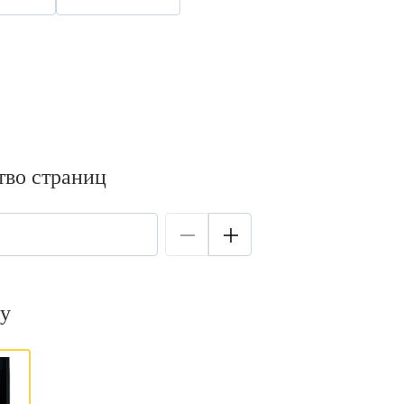
тво страниц
у