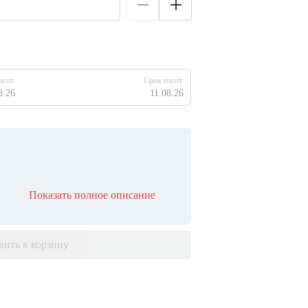
згот.
Срок изгот.
8.26
11.08.26
Показать полное описание
вить в корзину