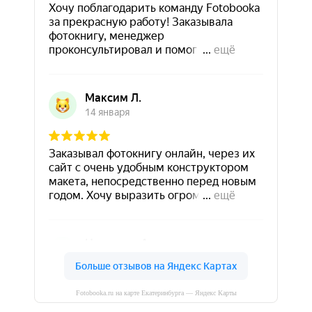
Fotobooka.ru на карте Екатеринбурга — Яндекс Карты