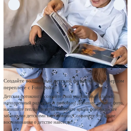
Создайте волшебный детский фотоальбом в твердом
переплете с Fotobooka!
Детская фотокнига: создайте свой уникальный альбом,
наполненный радостью и любовью! Добавьте лучшие фото,
напишите теплые тексты, выберите яркий фон, украсьте
забавными детскими картинками. Сохраните эти яркие
воспоминания о детстве навсегда!