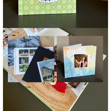
Другие стили фотокниг
Минимализм
Акварель
• Без декора
• Декор в стиле
• Выбор цвета фона
акварельных красок
• Загрузка фото и текста
• Выбор цвета фона
• Загрузка фото и текста