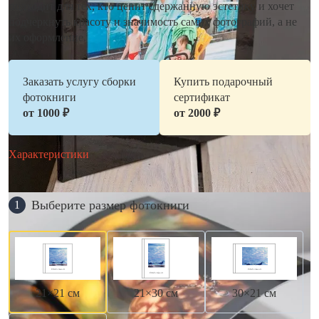
подходит для тех, кто ценит сдержанную эстетику и хочет
подчеркнуть красоту и значимость самих фотографий, а не
их оформление.
Заказать услугу сборки
Купить подарочный
фотокниги
сертификат
от 1000 ₽
от 2000 ₽
Характеристики
Выберите размер фотокниги
1
21×21 см
21×30 см
30×21 см