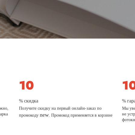
% скидка
% гар
ажно,
Получите скидку на первый онлайн-заказ по
Мы уве
дарка
new
не уст
промокоду
. Промокод применяется в корзине
фотокн