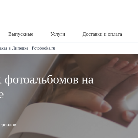
Выпускные
Услуги
Доставки и оплата
аказ в Липецке | Fotobooka.ru
х фотоальбомов на
е
териалов