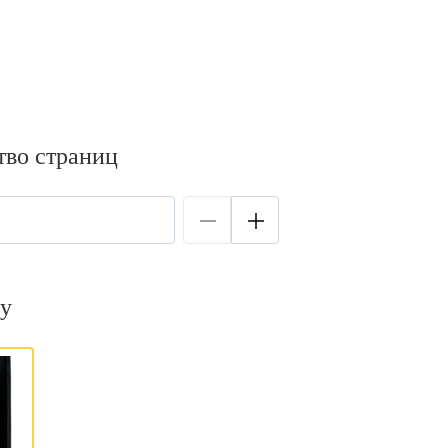
тво страниц
у