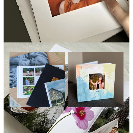
Другие стили фотокниг
Минимализм
Акварель
• Без декора
• Декор в стиле
• Выбор цвета фона
акварельных красок