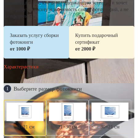
подходит для тех, кто ценит сдержанную эстетику и хочет
подчеркнуть красоту и значимость самих фотографий, а не
их оформление.
Заказать услугу сборки
Купить подарочный
фотокниги
сертификат
от 1000 ₽
от 2000 ₽
Характеристики
Выберите размер фотокниги
1
21×21 см
21×30 см
30×21 см