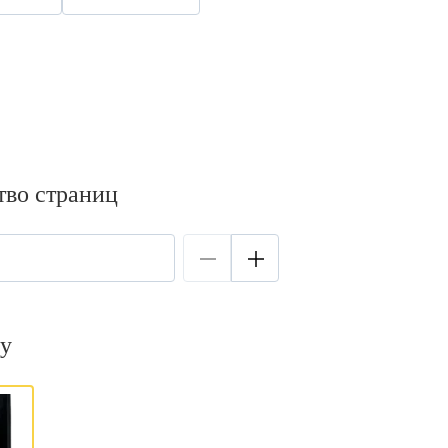
тво страниц
у