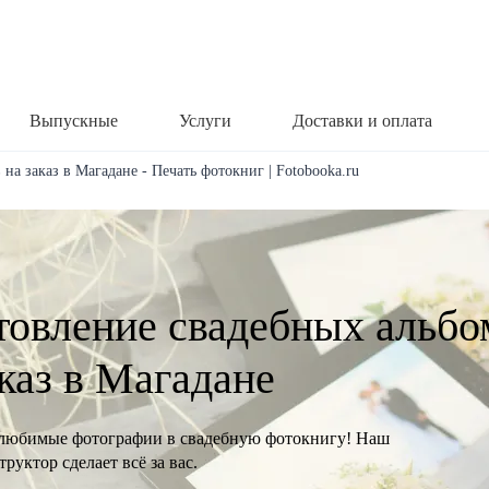
Выпускные
Услуги
Доставки и оплата
на заказ в Магадане - Печать фотокниг | Fotobooka.ru
товление свадебных альбо
аказ в Магадане
любимые фотографии в свадебную фотокнигу! Наш
руктор сделает всё за вас.