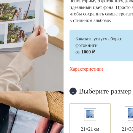
неповторимую фотокнигу, доб
идеальный цвет фона. Просто 
чтобы сохранить самые трогат
в стильном альбоме.
Заказать услугу сборки
фотокниги
от 1000 ₽
Характеристики
Выберите размер
1
21×21 см
21×3