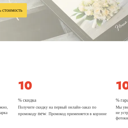
ь стоимость
% скидка
% гар
ажно,
Получите скидку на первый онлайн-заказ по
Мы уве
дарка
new
не уст
промокоду
. Промокод применяется в корзине
фотокн