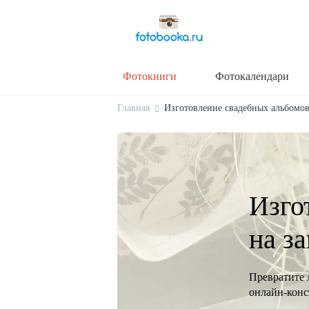
Фотокниги
Фотокалендари
Главная
Изготовление свадебных альбомов 
Изго
на з
Превратите 
онлайн-конст