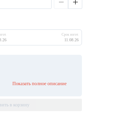
згот.
Срок изгот.
8.26
11.08.26
Показать полное описание
вить в корзину