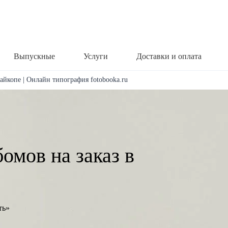
Выпускные
Услуги
Доставки и оплата
айкопе | Онлайн типография fotobooka.ru
омов на заказ в
ть»