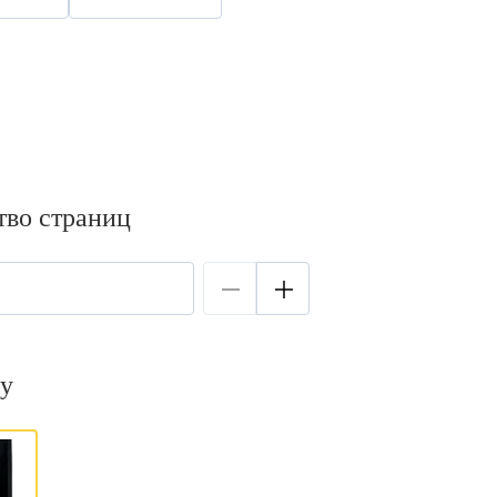
тво страниц
у