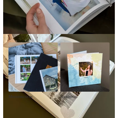
Другие стили фотокниг
Минимализм
Акварель
• Без декора
• Декор в стиле
• Выбор цвета фона
акварельных красок
• Загрузка фото и текста
• Выбор цвета фона