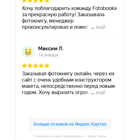
Fotobooka.ru на карте Екатеринбурга — Яндекс Карты