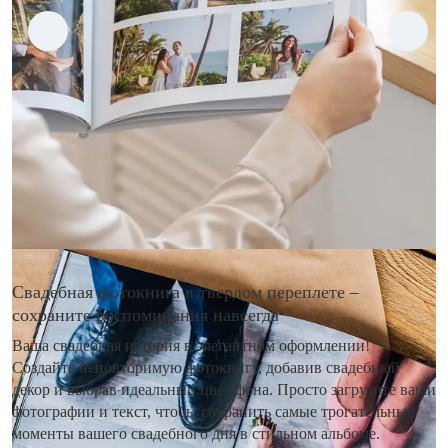
Свадебная фотокнига в твердом переплете –
сохраните воспоминания навсегда
Ваша свадебная история в элегантном оформлении!
Создайте неповторимую фотокнигу, добавив свадебный
декор и выбрав идеальный цвет фона. Просто загрузите ваши
фотографии и текст, чтобы сохранить самые трогательные
моменты вашего свадебного дня в стильном альбоме.