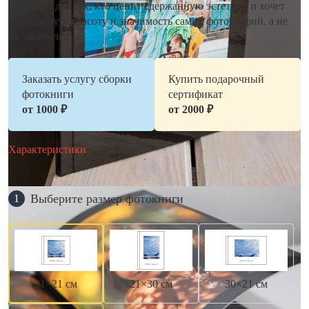
подходит для тех, кто ценит сдержанную эстетику и хочет
подчеркнуть красоту и значимость самих фотографий, а не
их оформление.
Заказать услугу сборки
Купить подарочный
фотокниги
сертификат
от 1000 ₽
от 2000 ₽
Характеристики
Выберите размер фотокниги
1
21×21 см
21×30 см
30×21 см