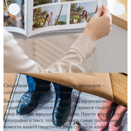
Свадебная фотокнига в твердом переплете –
сохраните воспоминания навсегда
Ваша свадебная история в элегантном оформлении!
Создайте неповторимую фотокнигу, добавив свадебный
декор и выбрав идеальный цвет фона. Просто загрузите ваши
фотографии и текст, чтобы сохранить самые трогательные
моменты вашего свадебного дня в стильном альбоме.