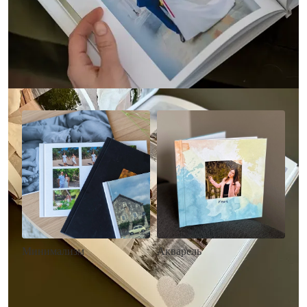
Другие стили фотокниг
Минимализм
Акварель
• Без декора
• Декор в стиле
• Выбор цвета фона
акварельных красок
• Загрузка фото и текста
• Выбор цвета фона