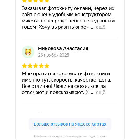
Fotobooka.ru на карте Екатеринбурга — Яндекс Карты