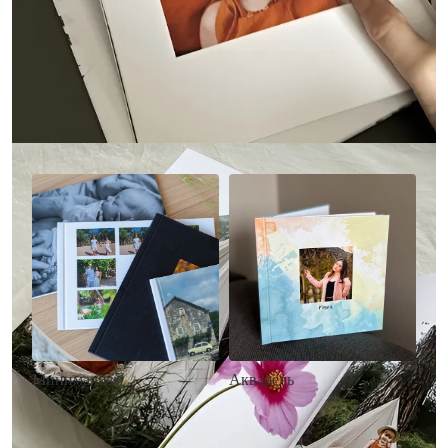
Другие стили фотокниг
Минимализм
Акварель
• Без декора
• Декор в стиле
• Выбор цвета фона
акварельных красок