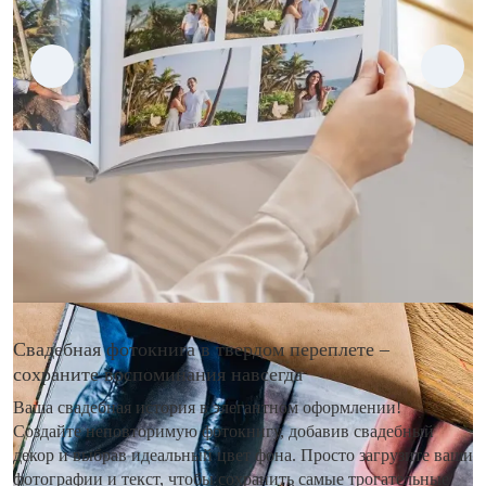
Свадебная фотокнига в твердом переплете –
сохраните воспоминания навсегда
Ваша свадебная история в элегантном оформлении!
Создайте неповторимую фотокнигу, добавив свадебный
декор и выбрав идеальный цвет фона. Просто загрузите ваши
фотографии и текст, чтобы сохранить самые трогательные