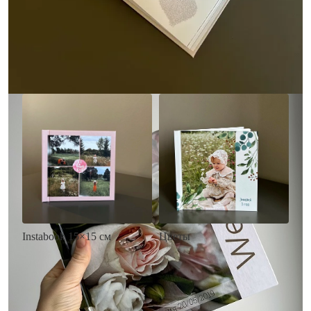
• Выбор цвета фона
акварельных красок
• Загрузка фото и текста
• Выбор цвета фона
• Загрузка фото и текста
Заказать
Заказать
Цветы
Instabook 15×15 см
• Декор цветы
• Декор на выбор
• Выбор цвета фона
• Выбор цвета фона
• Загрузка фото и текста
• Загрузка фото и текста