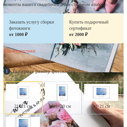
моменты вашего свадебного дня в стильном альбоме.
Заказать услугу сборки
Купить подарочный
фотокниги
сертификат
от 1000 ₽
от 2000 ₽
Характеристики
Выберите размер фотокниги
1
21×21 см
21×30 см
30×21 см