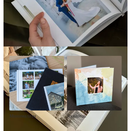
Другие стили фотокниг
Минимализм
Акварель
• Без декора
• Декор в стиле