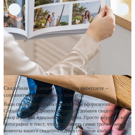
Свадебная фотокнига в твердом переплете –
сохраните воспоминания навсегда
Ваша свадебная история в элегантном оформлении!
Создайте неповторимую фотокнигу, добавив свадебный
декор и выбрав идеальный цвет фона. Просто загрузите ваши
фотографии и текст, чтобы сохранить самые трогательные
моменты вашего свадебного дня в стильном альбоме.