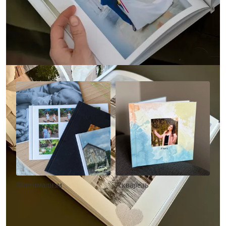
Другие стили фотокниг
Минимализм
Акварель
• Без декора
• Декор в стиле
• Выбор цвета фона
акварельных красок
• Загрузка фото и текста
• Выбор цвета фона