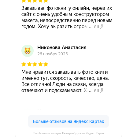
Fotobooka.ru на карте Екатеринбурга — Яндекс Карты