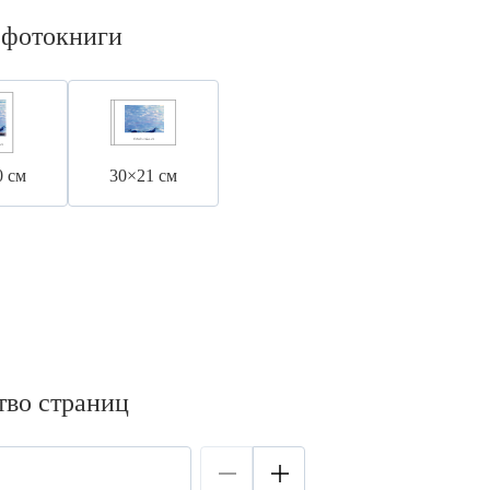
 фотокниги
0 см
30×21 см
тво страниц