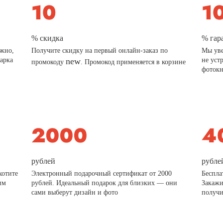
% скидка
% гар
ажно,
Получите скидку на первый онлайн-заказ по
Мы уве
дарка
new
не уст
промокоду
. Промокод применяется в корзине
фотокн
рублей
рубле
хотите
Электронный подарочный сертификат от 2000
Беспла
им
рублей. Идеальный подарок для близких — они
Закажи
сами выберут дизайн и фото
получи