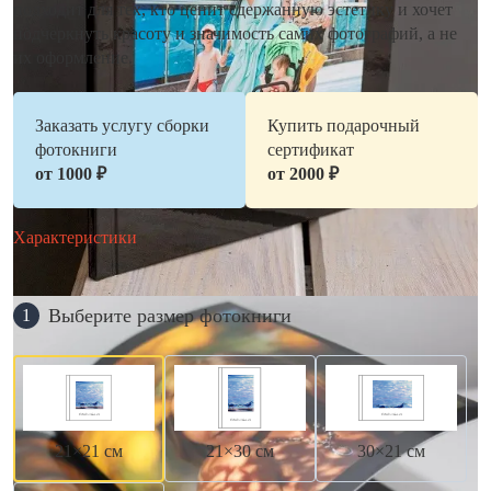
подходит для тех, кто ценит сдержанную эстетику и хочет
подчеркнуть красоту и значимость самих фотографий, а не
их оформление.
Заказать услугу сборки
Купить подарочный
фотокниги
сертификат
от 1000 ₽
от 2000 ₽
Характеристики
Выберите размер фотокниги
1
21×21 см
21×30 см
30×21 см