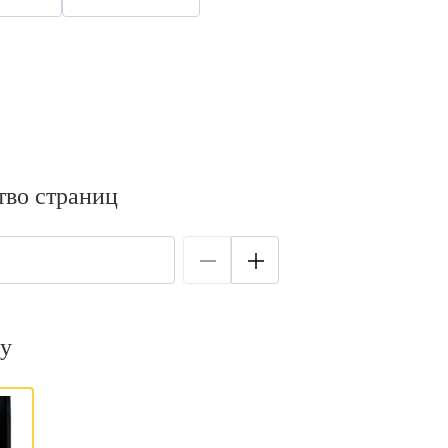
тво страниц
у