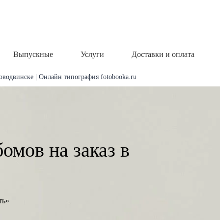
Выпускные
Услуги
Доставки и оплата
оводвинске | Онлайн типография fotobooka.ru
омов на заказ в
ть»