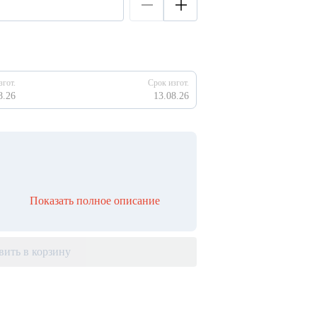
згот.
Срок изгот.
8.26
13.08.26
Показать полное описание
вить в корзину