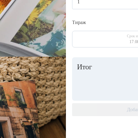
Тираж
Срок и
17.0
Итог
Доба