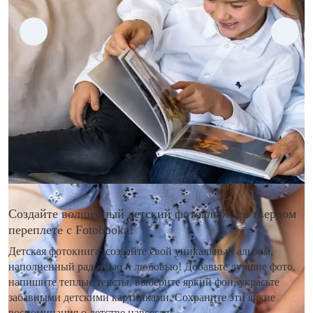
Создайте волшебный детский фотоальбом в твердом
переплете с Fotobooka!
Детская фотокнига: создайте свой уникальный альбом,
наполненный радостью и любовью! Добавьте лучшие фото,
напишите теплые тексты, выберите яркий фон, украсьте
забавными детскими картинками. Сохраните эти яркие
воспоминания о детстве навсегда!