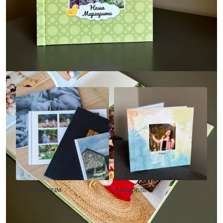
Другие стили фотокниг
Минимализм
Акварель
• Без декора
• Декор в стиле
• Выбор цвета фона
акварельных красок